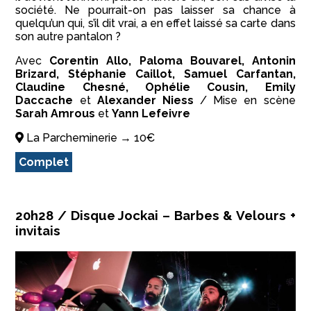
société. Ne pourrait-on pas laisser sa chance à
quelqu’un qui, s’il dit vrai, a en effet laissé sa carte dans
son autre pantalon ?
Avec
Corentin Allo, Paloma Bouvarel, Antonin
Brizard, Stéphanie Caillot, Samuel Carfantan,
Claudine Chesné, Ophélie Cousin, Emily
Daccache
et
Alexander Niess
/ Mise en scène
Sarah Amrous
et
Yann Lefeivre
La Parcheminerie → 10€
Complet
20h28 / Disque Jockai – Barbes & Velours +
invitais