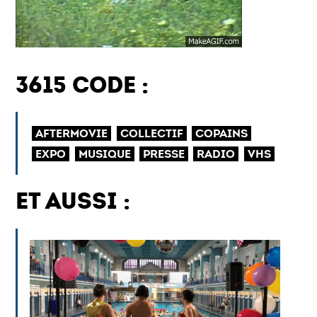
3615 CODE :
AFTERMOVIE
COLLECTIF
COPAINS
EXPO
MUSIQUE
PRESSE
RADIO
VHS
ET AUSSI :