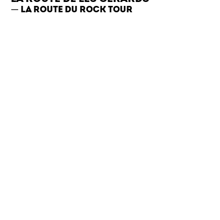
LA ROUTE DU ROCK TOUR
+ TOP CLUB
MERCREDI 13 JUILLET 2022
TERRASSE DU OAN'S PUB - RENNES
LES FÊTES
WOHO!
LES GÉRARDS ET BARBES & VELOURS
SAMEDI 4 JUIN 2022
LA PARCHEMINERIE & L'ÉTÉ INDIEN - RENNES